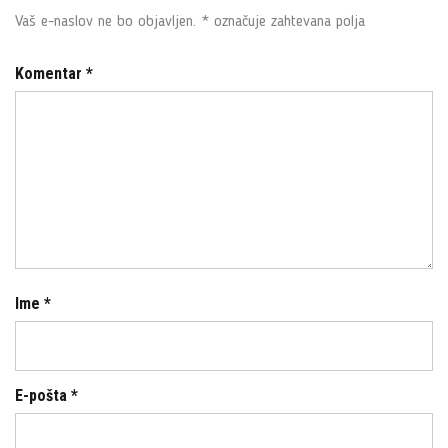
o
e
Vaš e-naslov ne bo objavljen.
*
označuje zahtevana polja
o
r
k
Komentar
*
Ime
*
E-pošta
*