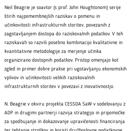
Neil Beagrie je soavtor (s prof. John Houghtonom) serije
štirih najpomembnejših raziskav o pomenu in
učinkovitosti infrastrukturnih storitev, povezanih z
zagotavljanjem dostopa do raziskovalnih podatkov. V teh
raziskavah so razvili posebno kombinacijo kvalitativne in
kvantitativne metodologije za merjenje učinka
organizirano dostopnih podatkov. Pristop omenjajo kot
zgled in primer dobre prakse pri ugotavljanju ekonomskih
vplivov in učinkovitosti velikih raziskovalnih
infrastrukturnih storitev v povezavi z inovativnostjo.
N. Beagrie v okviru projekta CESSDA SaW v sodelovanju z
ADP in drugimi partnerji razvija strategijo in pripomočke
za spodbujanje in dokazovanje upravičenosti financiranja
ter tehtanje stroškov in koristi družboslovne podatkovne