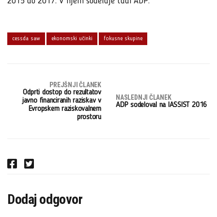
2015 do 2017. V njem sodeluje tudi ADP.
cessda saw
ekonomski učinki
fokusne skupine
PREJŠNJI ČLANEK
Odprti dostop do rezultatov
NASLEDNJI ČLANEK
javno financiranih raziskav v
ADP sodeloval na IASSIST 2016
Evropskem raziskovalnem
prostoru
F
T
a
w
c
i
Dodaj odgovor
e
t
b
t