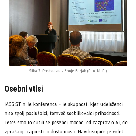
Slika 3: Predstavitev Sonje Bezjak (foto: M. D.)
Osebni vtisi
IASSIST ni le konferenca – je skupnost, kjer udeleženci
niso zgolj poslušalci, temveč sooblikovalci prihodnosti.
Letos smo to čutili še posebej močno: od razprav o AI, do
vprašanj trajnosti in dostopnosti. Navdušujoče je videti,