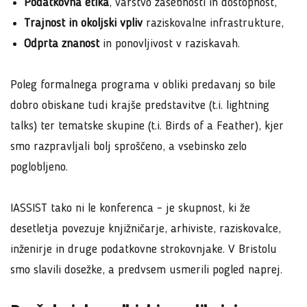
Podatkovna etika
, varstvo zasebnosti in dostopnost,
Trajnost in okoljski vpliv
raziskovalne infrastrukture,
Odprta znanost
in ponovljivost v raziskavah.
Poleg formalnega programa v obliki predavanj so bile
dobro obiskane tudi krajše predstavitve (t.i. lightning
talks) ter tematske skupine (t.i. Birds of a Feather), kjer
smo razpravljali bolj sproščeno, a vsebinsko zelo
poglobljeno.
IASSIST tako ni le konferenca – je skupnost, ki že
desetletja povezuje knjižničarje, arhiviste, raziskovalce,
inženirje in druge podatkovne strokovnjake. V Bristolu
smo slavili dosežke, a predvsem usmerili pogled naprej.