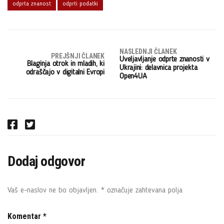
odprta znanost
odprti podatki
NASLEDNJI ČLANEK
PREJŠNJI ČLANEK
Uveljavljanje odprte znanosti v
Blaginja otrok in mladih, ki
Ukrajini: delavnica projekta
odraščajo v digitalni Evropi
Open4UA
F
T
a
w
c
i
Dodaj odgovor
e
t
b
t
o
e
Vaš e-naslov ne bo objavljen.
*
označuje zahtevana polja
o
r
k
Komentar
*