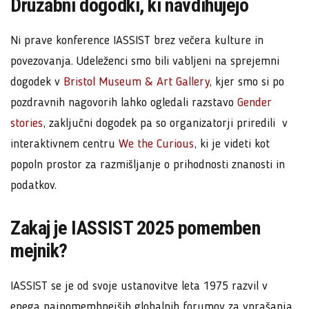
Družabni dogodki, ki navdihujejo
Ni prave konference IASSIST brez večera kulture in
povezovanja. Udeleženci smo bili vabljeni na sprejemni
dogodek v
Bristol Museum & Art Gallery
, kjer smo si po
pozdravnih nagovorih lahko ogledali razstavo
Gender
stories
, zaključni dogodek pa so organizatorji priredili v
interaktivnem centru
We the Curious
, ki je videti kot
popoln prostor za razmišljanje o prihodnosti znanosti in
podatkov.
Zakaj je IASSIST 2025 pomemben
mejnik?
IASSIST se je od svoje ustanovitve leta 1975 razvil v
enega najpomembnejših globalnih forumov za vprašanja,