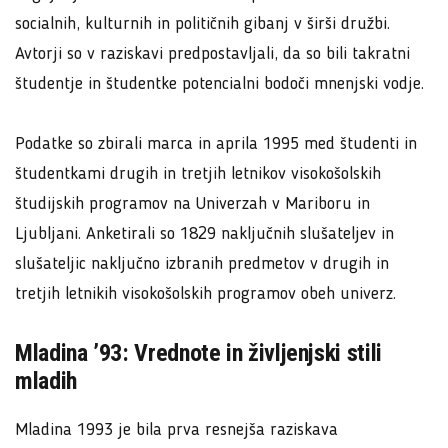
socialnih, kulturnih in političnih gibanj v širši družbi.
Avtorji so v raziskavi predpostavljali, da so bili takratni
študentje in študentke potencialni bodoči mnenjski vodje.
Podatke so zbirali marca in aprila 1995 med študenti in
študentkami drugih in tretjih letnikov visokošolskih
študijskih programov na Univerzah v Mariboru in
Ljubljani. Anketirali so 1829 naključnih slušateljev in
slušateljic naključno izbranih predmetov v drugih in
tretjih letnikih visokošolskih programov obeh univerz.
Mladina ’93: Vrednote in življenjski stili
mladih
Mladina 1993 je bila prva resnejša raziskava