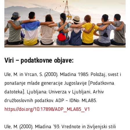
Viri – podatkovne objave:
Ule, M. in Vrcan, S. (2000). Mladina 1985: Položaj, svest i
ponašanje mlade generacije Jugoslavije [Podatkovna
datoteka]. Ljubljana: Univerza v Ljubljani, Arhiv
družboslovnih podatkov. ADP – IDNo: MLA85.
https://doi.org/10.17898/ADP_MLA85_V1
Ule, M. (2000). Mladina ’93: Vrednote in življenjski stili