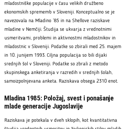
mladostniške populacije v času velikih družbeno
ekonomskih sprememb v Sloveniji. Konceptualno se je
navezovala na Mladino ’85 in na Shellove raziskave
mladine v Nemčiji. Študija se ukvarja z vrednotnimi
usmeritvami, problemi in aktivnostmi mladostnikov in
mladostnic v Sloveniji. Podatke so zbirali med 25. majem
in 10. junijem 1993. Ciljna populacija so bili dijaki
srednjih šol v Sloveniji. Podatke so zbrali z metodo
skupinskega anketiranja v razredih v srednjih šolah,
samoizpolnjevana anketa. Raziskava obsega 2310 enot.
Mladina 1985: Položaj, svest i ponašanje
mlade generacije Jugoslavije
Raziskava je potekala v dveh sklopih, kot kvantitativna
študija vrednotnih usmeritev in življenjskih stilov mladih