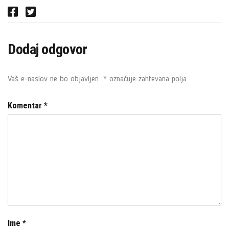
F
T
a
w
c
i
Dodaj odgovor
e
t
b
t
o
e
Vaš e-naslov ne bo objavljen.
*
označuje zahtevana polja
o
r
k
Komentar
*
Ime
*