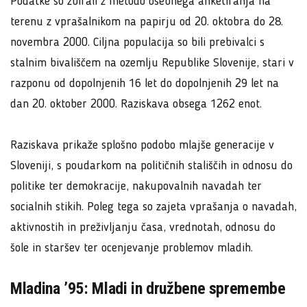
Podatke so zbirali z metodo osebnega anketiranja na
terenu z vprašalnikom na papirju od 20. oktobra do 28.
novembra 2000. Ciljna populacija so bili prebivalci s
stalnim bivališčem na ozemlju Republike Slovenije, stari v
razponu od dopolnjenih 16 let do dopolnjenih 29 let na
dan 20. oktober 2000. Raziskava obsega 1262 enot.
Raziskava prikaže splošno podobo mlajše generacije v
Sloveniji, s poudarkom na političnih stališčih in odnosu do
politike ter demokracije, nakupovalnih navadah ter
socialnih stikih. Poleg tega so zajeta vprašanja o navadah,
aktivnostih in preživljanju časa, vrednotah, odnosu do
šole in staršev ter ocenjevanje problemov mladih.
Mladina ’95: Mladi in družbene spremembe