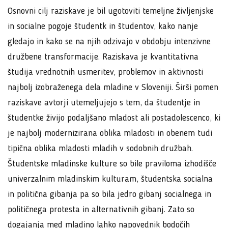
Osnovni cilj raziskave je bil ugotoviti temeljne življenjske
in socialne pogoje študentk in študentov, kako nanje
gledajo in kako se na njih odzivajo v obdobju intenzivne
družbene transformacije. Raziskava je kvantitativna
študija vrednotnih usmeritev, problemov in aktivnosti
najbolj izobraženega dela mladine v Sloveniji. Širši pomen
raziskave avtorji utemeljujejo s tem, da študentje in
študentke živijo podaljšano mladost ali postadolescenco, ki
je najbolj modernizirana oblika mladosti in obenem tudi
tipična oblika mladosti mladih v sodobnih družbah.
Študentske mladinske kulture so bile praviloma izhodišče
univerzalnim mladinskim kulturam, študentska socialna
in politična gibanja pa so bila jedro gibanj socialnega in
političnega protesta in alternativnih gibanj. Zato so
dogajanja med mladino lahko napovednik bodočih