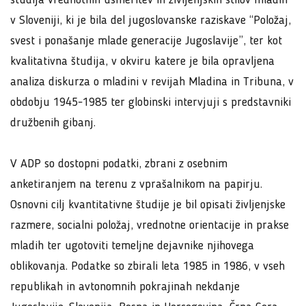
v Sloveniji, ki je bila del jugoslovanske raziskave “Položaj,
svest i ponašanje mlade generacije Jugoslavije”, ter kot
kvalitativna študija, v okviru katere je bila opravljena
analiza diskurza o mladini v revijah Mladina in Tribuna, v
obdobju 1945-1985 ter globinski intervjuji s predstavniki
družbenih gibanj.
V ADP so dostopni podatki, zbrani z osebnim
anketiranjem na terenu z vprašalnikom na papirju.
Osnovni cilj kvantitativne študije je bil opisati življenjske
razmere, socialni položaj, vrednotne orientacije in prakse
mladih ter ugotoviti temeljne dejavnike njihovega
oblikovanja. Podatke so zbirali leta 1985 in 1986, v vseh
republikah in avtonomnih pokrajinah nekdanje