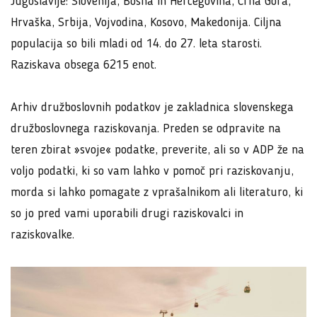
Jugoslavije: Slovenija, Bosna in Hercegovina, Črna Gora,
Hrvaška, Srbija, Vojvodina, Kosovo, Makedonija. Ciljna
populacija so bili mladi od 14. do 27. leta starosti.
Raziskava obsega 6215 enot.
Arhiv družboslovnih podatkov je zakladnica slovenskega
družboslovnega raziskovanja. Preden se odpravite na
teren zbirat »svoje« podatke, preverite, ali so v ADP že na
voljo podatki, ki so vam lahko v pomoč pri raziskovanju,
morda si lahko pomagate z vprašalnikom ali literaturo, ki
so jo pred vami uporabili drugi raziskovalci in
raziskovalke.