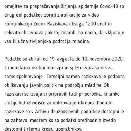
omejitev za preprečevanje širjenja epidemije Covid-19 so
drug del podatkov zbrali z aplikacijo za video
komunikacijo Zoom. Raziskava obsega 1200 enot in
celovito obravnava položaj mladih, na način, da vključuje
vsa ključna življenjska področja mladine.
Podatke so zbirali od 19. avgusta do 10. novembra 2020,
z metodama osebni intervju in spletni vprašalnik za
samoizpolnjevanje. Temeljni namen raziskave je podpora
oblikovanju javnih politik na področju mladine. Ob
raziskavi so izvajalci pripravili tudi priporočila, ki lahko
služijo kot izhodišče za oblikovanje ukrepov. Podatki
raziskave so v Arhivu družboslovnih podatkov dostopni le
na zahtevo, medtem ko so podatki predhodnih izvedb
dostopni širšemu krogu uporabnikov.