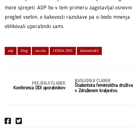
more sprejeti. ADP bo v tem primeru zagotavljal osnovni
pregled vsebin, o kakovosti raziskave pa si bodo mnenja
oblikovali uporabniki sami.
adp
blog
cessda
CESSDA ERIC
dataverseEU
NASLEDNJI ČLANEK
PREJŠNJI ČLANEK
Študentska feministična društva
Konferenca DDI uporabnikov
v Združenem kraljestvu
F
T
a
w
c
i