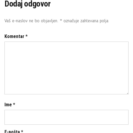
Dodaj odgovor
e
t
b
t
o
e
Vaš e-naslov ne bo objavljen.
*
označuje zahtevana polja
o
r
k
Komentar
*
Ime
*
E-pošta
*