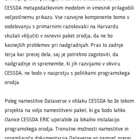
CESSDA metapodatkovnim modelom in vmesnik prilagodili
večjezičnemu prikazu. Vse razvojne komponente bomo v
sodelovanju s primarnimi raziskovalci na Harvardu
skušali vključiti v osnovni paket orodja, da ne bo
kasnejših problemov pri nadgradnjah. Prav to zadnje
terja kar precej dela, saj je potrebno zagotoviti, da
nadgradnje in spremembe, ki jih razvijamo v okviru
CESSDA, ne bodo v nasprotju s politikami programskega
orodja.
Poleg namestitve Dataverse v oblaku CESSDA bo že tekom
projekta na voljo namestitveni paket, ki ga bodo lahko
članice CESSDA ERIC uporabile za lokalno instalacijo
programskega orodja. Trenutne možnosti namestitve in
spremljajoča dokumentacija Dataverse so namreč precej