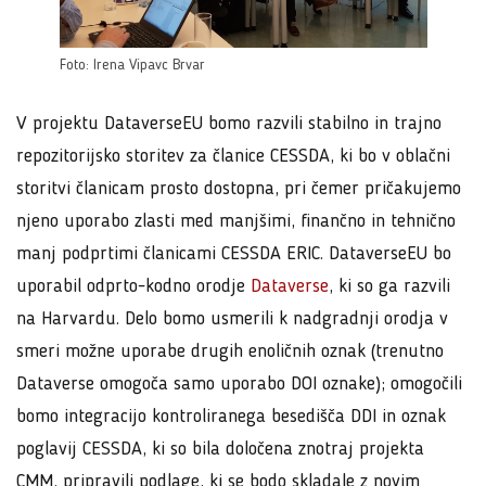
Foto: Irena Vipavc Brvar
V projektu DataverseEU bomo razvili stabilno in trajno
repozitorijsko storitev za članice CESSDA, ki bo v oblačni
storitvi članicam prosto dostopna, pri čemer pričakujemo
njeno uporabo zlasti med manjšimi, finančno in tehnično
manj podprtimi članicami CESSDA ERIC. DataverseEU bo
uporabil odprto-kodno orodje
Dataverse
, ki so ga razvili
na Harvardu. Delo bomo usmerili k nadgradnji orodja v
smeri možne uporabe drugih enoličnih oznak (trenutno
Dataverse omogoča samo uporabo DOI oznake); omogočili
bomo integracijo kontroliranega besedišča DDI in oznak
poglavij CESSDA, ki so bila določena znotraj projekta
CMM, pripravili podlage, ki se bodo skladale z novim