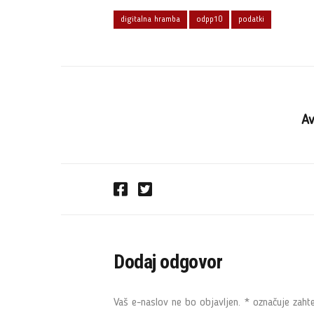
digitalna hramba
odpp10
podatki
Av
F
T
a
w
c
i
e
t
Dodaj odgovor
b
t
o
e
o
r
Vaš e-naslov ne bo objavljen.
*
označuje zahte
k