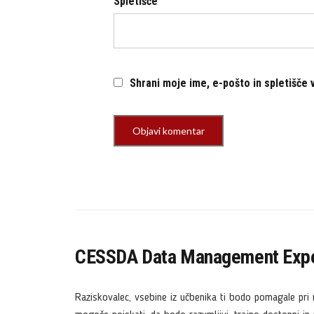
Spletišče
Shrani moje ime, e-pošto in spletišče 
CESSDA Data Management Expe
Raziskovalec, vsebine iz učbenika ti bodo pomagale pri 