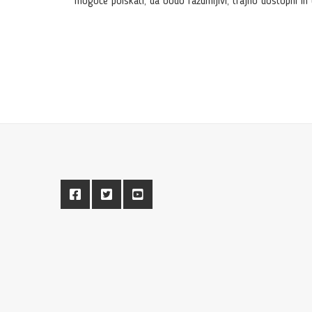
mogoče poiskati, da bodo razumljivi, trajno dostopni in