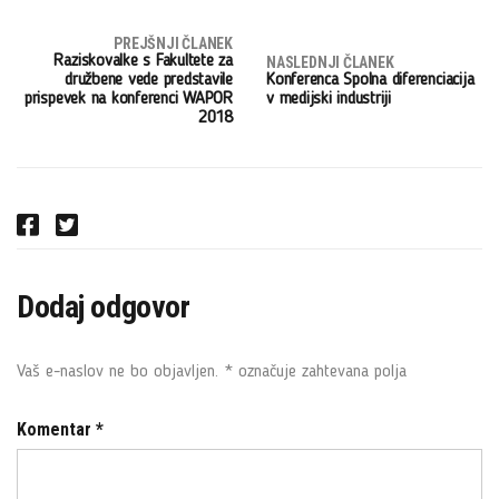
PREJŠNJI ČLANEK
Raziskovalke s Fakultete za
NASLEDNJI ČLANEK
družbene vede predstavile
Konferenca Spolna diferenciacija
prispevek na konferenci WAPOR
v medijski industriji
2018
F
T
a
w
c
i
Dodaj odgovor
e
t
b
t
o
e
Vaš e-naslov ne bo objavljen.
*
označuje zahtevana polja
o
r
k
Komentar
*