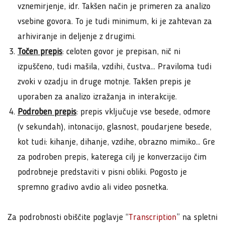
vznemirjenje, idr. Takšen način je primeren za analizo
vsebine govora. To je tudi minimum, ki je zahtevan za
arhiviranje in deljenje z drugimi.
Točen prepis
: celoten govor je prepisan, nič ni
izpuščeno, tudi mašila, vzdihi, čustva… Praviloma tudi
zvoki v ozadju in druge motnje. Takšen prepis je
uporaben za analizo izražanja in interakcije.
Podroben prepis
: prepis vključuje vse besede, odmore
(v sekundah), intonacijo, glasnost, poudarjene besede,
kot tudi: kihanje, dihanje, vzdihe, obrazno mimiko… Gre
za podroben prepis, katerega cilj je konverzacijo čim
podrobneje predstaviti v pisni obliki. Pogosto je
spremno gradivo avdio ali video posnetka.
Za podrobnosti obiščite poglavje “
Transcription
” na spletni