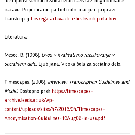
dostopnost sedmih kvalitativnih raziskav longitudinalne
narave. Priporočamo pa tudi informacije o pripravi
transkripcij
finskega arhiva družboslovnih podatkov
.
Literatura:
Mesec, B. (1998).
Uvod v kvalitativno raziskovanje v
socialnem delu
. Ljubljana: Visoka šola za socialno delo.
Timescapes. (2008).
Interview Transcription Guidelines and
Model
. Dostopno prek
https://timescapes-
archive.leeds.ac.uk/wp-
content/uploads/sites/47/2018/04/Timescapes-
Anonymisation-Guidelines-18Aug08-in-use.pdf