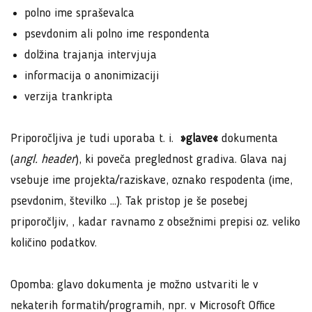
polno ime spraševalca
psevdonim ali polno ime respondenta
dolžina trajanja intervjuja
informacija o anonimizaciji
verzija trankripta
Priporočljiva je tudi uporaba t. i.
»glave«
dokumenta
(
angl. header
), ki poveča preglednost gradiva. Glava naj
vsebuje ime projekta/raziskave, oznako respodenta (ime,
psevdonim, številko …). Tak pristop je še posebej
priporočljiv, , kadar ravnamo z obsežnimi prepisi oz. veliko
količino podatkov.
Opomba: glavo dokumenta je možno ustvariti le v
nekaterih formatih/programih, npr. v Microsoft Office