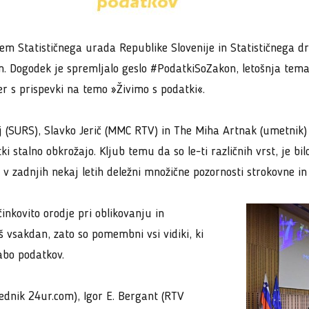
jem Statističnega urada Republike Slovenije in Statističnega dr
dan. Dogodek je spremljalo geslo #PodatkiSoZakon, letošnja tema
ter s prispevki na temo »Živimo s podatki«.
j (SURS), Slavko Jerič (MMC RTV) in The Miha Artnak (umetnik
i stalno obkrožajo. Kljub temu da so le-ti različnih vrst, je bi
 v zadnjih nekaj letih deležni množične pozornosti strokovne in 
inkovito orodje pri oblikovanju in
š vsakdan, zato so pomembni vsi vidiki, ki
rabo podatkov.
rednik 24ur.com), Igor E. Bergant (RTV