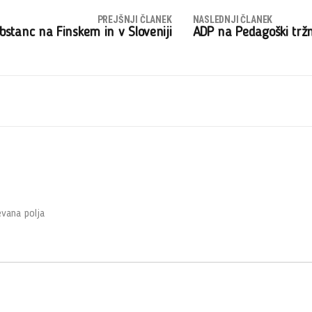
PREJŠNJI ČLANEK
NASLEDNJI ČLANEK
ubstanc na Finskem in v Sloveniji
ADP na Pedagoški tržn
vana polja