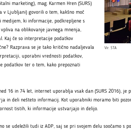
igitalni marketing), mag. Karmen Hren (SURS)
ta v Ljubljani) govorili o tem, kakšno moč
i medijem, ki informacije, podkrepljene s
ar vpliva na oblikovanje javnega mnenja,
l. Kaj če so interpretacije podatkov
ačne? Razprava se je tako kritično nadaljevala
Vir: STA
erpretaciji, uporabni vrednosti podatkov,
be podatkov ter o tem, kako prepoznati
med 16 in 74 let, internet uporablja vsak dan (SURS 2016), je
ja in deli nešteto informacij. Kot uporabniki moramo biti pozor
nost tistih, ki informacije ustvarjajo in delijo.
o se udeležili tudi iz ADP, saj se pri svojem delu soočamo s 