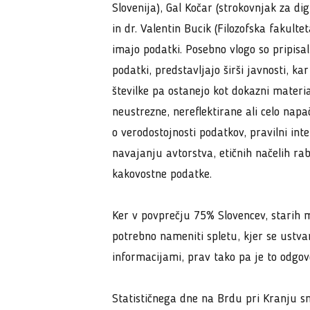
Slovenija), Gal Kočar (strokovnjak za d
in dr. Valentin Bucik (Filozofska fakulte
imajo podatki. Posebno vlogo so pripisal
podatki, predstavljajo širši javnosti, k
številke pa ostanejo kot dokazni materia
neustrezne, nereflektirane ali celo nap
o verodostojnosti podatkov, pravilni int
navajanju avtorstva, etičnih načelih ra
kakovostne podatke.
Ker v povprečju 75% Slovencev, starih 
potrebno nameniti spletu, kjer se ustvar
informacijami, prav tako pa je to odgovor
Statističnega dne na Brdu pri Kranju sm