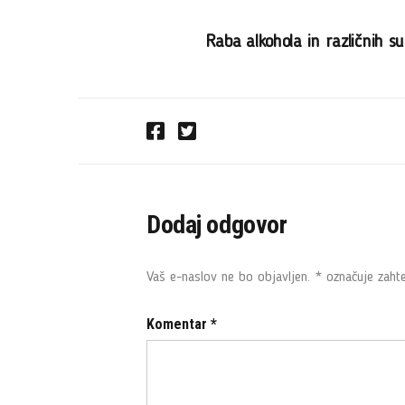
Raba alkohola in različnih s
F
T
a
w
c
i
e
t
Dodaj odgovor
b
t
o
e
o
r
Vaš e-naslov ne bo objavljen.
*
označuje zahte
k
Komentar
*