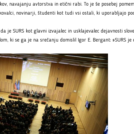
kov, navajanju avtorstva in etični rabi. To je še posebej pom
kovalci, novinarji, študenti kot tudi vsi ostali, ki uporabljajo 
da je SURS kot glavni izvajalec in usklajevalec dejavnosti sl
slom, ki se ga je na srečanju domislil Igor E. Bergant: »SURS j