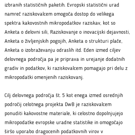
izbranih statističnih paketih. Evropski statistični urad
namreč raziskovalcem omogoča dostop do velikega
spektra kakovostnih mikropodatkov raziskav, kot so
Anketa o delovni sili, Raziskovanje o inovacijski dejavnosti,
Anketa o življenjskih pogojih, Anketa o strukturi plače,
Anketa o izobraževanju odraslih itd. Eden izmed ciljev
delovnega področja pa je priprava in urejanje dodatnih
gradiv in podatkov, ki raziskovalcem pomagajo pri delu z
mikropodatki omenjenih raziskovanj.
Cilj delovnega področja št. 5 kot enega izmed osrednjih
področij celotnega projekta DwB je raziskovalcem
ponuditi kakovostne materiale, ki celostno dopolnjujejo
mikropodatke evropske uradne statistike in omogočajo
širšo uporabo dragocenih podatkovnih virov v