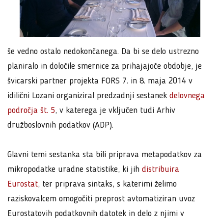
še vedno ostalo nedokončanega. Da bi se delo ustrezno
planiralo in določile smernice za prihajajoče obdobje, je
švicarski partner projekta FORS 7. in 8. maja 2014 v
idilični Lozani organiziral predzadnji sestanek
delovnega
področja št. 5
, v katerega je vključen tudi Arhiv
družboslovnih podatkov (ADP).
Glavni temi sestanka sta bili priprava metapodatkov za
mikropodatke uradne statistike, ki jih
distribuira
Eurostat
, ter priprava sintaks, s katerimi želimo
raziskovalcem omogočiti preprost avtomatiziran uvoz
Eurostatovih podatkovnih datotek in delo z njimi v