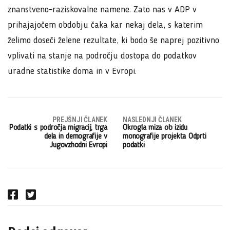
znanstveno-raziskovalne namene. Zato nas v ADP v
prihajajočem obdobju čaka kar nekaj dela, s katerim
želimo doseči želene rezultate, ki bodo še naprej pozitivno
vplivati na stanje na področju dostopa do podatkov
uradne statistike doma in v Evropi.
PREJŠNJI ČLANEK
NASLEDNJI ČLANEK
Podatki s področja migracij, trga
Okrogla miza ob izidu
dela in demografije v
monografije projekta Odprti
Jugovzhodni Evropi
podatki
F
T
a
w
c
i