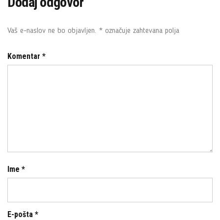
Dodaj odgovor
e
t
b
t
o
e
Vaš e-naslov ne bo objavljen.
*
označuje zahtevana polja
o
r
k
Komentar
*
Ime
*
E-pošta
*