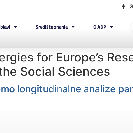
bjavi
Središče znanja
O ADP
ergies for Europe’s Res
 the Social Sciences
mo longitudinalne analize pa