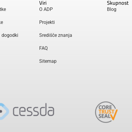
Viri
Skupnost
tke
O ADP
Blog
ke
Projekti
n dogodki
Središče znanja
FAQ
Sitemap