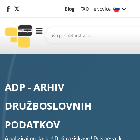
Blog
FAQ
eNovice
ADP - ARHIV
DRUŽBOSLOVNIH
PODATKOV
Analiziraj podatke! Deli raziskavo! Prispevaj k