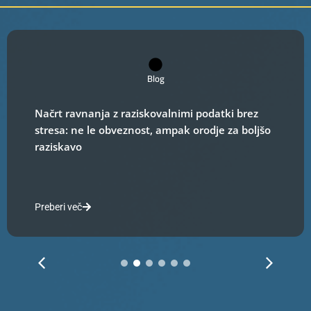
Blog
Načrt ravnanja z raziskovalnimi podatki brez
stresa: ne le obveznost, ampak orodje za boljšo
raziskavo
Preberi več
1
2
3
4
5
6