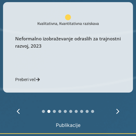
Kvalitativna
,
Kvantitativna
raziskava
Neformalno izobraževanje odraslih za trajnostni
razvoj, 2023
Preberi več
1
2
3
4
5
6
7
8
9
10
Publikacije