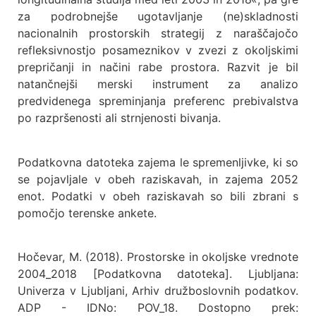
za podrobnejše ugotavljanje (ne)skladnosti
nacionalnih prostorskih strategij z naraščajočo
refleksivnostjo posameznikov v zvezi z okoljskimi
prepričanji in načini rabe prostora. Razvit je bil
natančnejši merski instrument za analizo
predvidenega spreminjanja preferenc prebivalstva
po razpršenosti ali strnjenosti bivanja.
Podatkovna datoteka zajema le spremenljivke, ki so
se pojavljale v obeh raziskavah, in zajema 2052
enot. Podatki v obeh raziskavah so bili zbrani s
pomočjo terenske ankete.
Hočevar, M. (2018). Prostorske in okoljske vrednote
2004_2018 [Podatkovna datoteka]. Ljubljana:
Univerza v Ljubljani, Arhiv družboslovnih podatkov.
ADP - IDNo: POV_18. Dostopno prek: