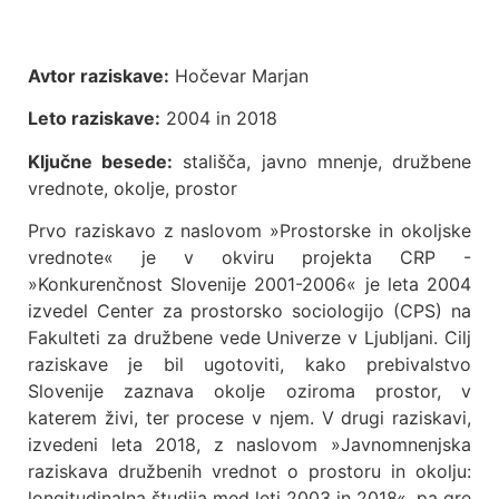
Avtor raziskave:
Hočevar Marjan
Leto raziskave:
2004 in 2018
Ključne besede:
stališča, javno mnenje, družbene
vrednote, okolje, prostor
Prvo raziskavo z naslovom »Prostorske in okoljske
vrednote« je v okviru projekta CRP -
»Konkurenčnost Slovenije 2001-2006« je leta 2004
izvedel Center za prostorsko sociologijo (CPS) na
Fakulteti za družbene vede Univerze v Ljubljani. Cilj
raziskave je bil ugotoviti, kako prebivalstvo
Slovenije zaznava okolje oziroma prostor, v
katerem živi, ter procese v njem. V drugi raziskavi,
izvedeni leta 2018, z naslovom »Javnomnenjska
raziskava družbenih vrednot o prostoru in okolju:
longitudinalna študija med leti 2003 in 2018«, pa gre