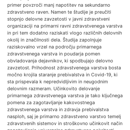
primer povzroči manj napotitev na sekundarno
zdravstveno raven. Namen te študije je preučiti
stopnjo delovne zavzetosti v javni zdravstveni
organizaciji na primarni ravni zdravstvenega varstva
in pri tem dodatno raziskati vlogo različnih delovnih
okolij in značilnosti dela. Študija zapolnjuje
raziskovalno vrzel na področju primarnega
zdravstvenega varstva in poudarja pomen
obvladovanja dejavnikov, ki spodbujajo delovno
zavzetost. Prihodnost zdravstvenega varstva bosta
močno krojila staranje prebivalstva in Covid-19, ki
sta prispevala k nepredvidljivim in neugodnim
delovnim razmeram. Učinkovito delovanje
primarnega zdravstvenega varstva je tako ključnega
pomena za zagotavljanje kakovostnega
zdravstvenega varstva in zdravja prebivalstva
nasploh, saj je primarno zdravstveno varstvo temelj
zdravstvenih sistemov in stroškovno učinkovit način