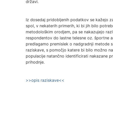
državi.
Iz dosedaj pridobljenih podatkov se kažejo z
spol, v nekaterih primerih, ki bi jih bilo potr
metodološkim orodjem, pa se nakazujejo razli
respondentov do lastne telesne oz. športne a
predlagamo premislek o nadgradnji metode sp
raziskave, s pomočjo katere bi bilo možno 
populacije natančno identificirati nakazane p
prihodnje.
>>opis raziskave<<