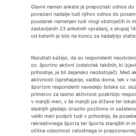
Glavni namen ankete je prepoznati odnos do t
povezavi nadalje tudi njihov odnos do posam
poudarek namenjen tudi vlogi obstoječih in mo
zastavljenih 23 anketnih vprašanj, s skupaj 
od katerih je bilo na koncu za nadaljnjo stati
Rezultati kažejo, da so respondenti neodvisn
oz. športno aktivni (odstotek takšnih, ki izjavi
prihodnje, je bil dejansko neobstoječ). Med ak
aktivnosti (sprehajanje, vadba doma, tek v nar
športom respondenti navedejo šolske oz. služ
primerov za lastno aktivnost poskrbijo respo
v manjši meri, v še manjši pa države ter loka
slednjih gledajo izrazito pozitivno in zaželen
veliki meri podprli tudi v prihodnje, še poseb
rekreativnega športa ter športa starejših in 
očitna odsotnost celostnega in prepoznavneg