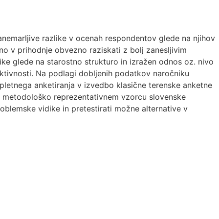
anemarljive razlike v ocenah respondentov glede na njihov
ebno v prihodnje obvezno raziskati z bolj zanesljivim
ke glede na starostno strukturo in izražen odnos oz. nivo
ktivnosti. Na podlagi dobljenih podatkov naročniku
letnega anketiranja v izvedbo klasične terenske anketne
na metodološko reprezentativnem vzorcu slovenske
roblemske vidike in pretestirati možne alternative v