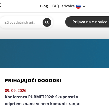
Blog
FAQ
eNovice
Prijava na e-novice
PRIHAJAJOČI DOGODKI
09. 09. 2026
Konferenca PUBMET2026: Skupnosti v
odprtem znanstvenem komuniciranju: