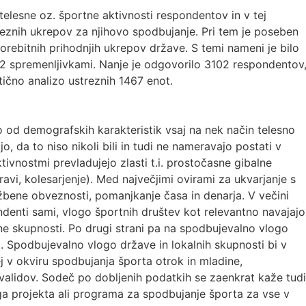
elesne oz. športne aktivnosti respondentov in v tej
eznih ukrepov za njihovo spodbujanje. Pri tem je poseben
rebitnih prihodnjih ukrepov države. S temi nameni je bilo
142 spremenljivkami. Nanje je odgovorilo 3102 respondentov
stično analizo ustreznih 1467 enot.
o od demografskih karakteristik vsaj na nek način telesno
jo, da to niso nikoli bili in tudi ne nameravajo postati v
tivnostmi prevladujejo zlasti t.i. prostočasne gibalne
avi, kolesarjenje). Med največjimi ovirami za ukvarjanje s
bene obveznosti, pomanjkanje časa in denarja. V večini
ndenti sami, vlogo športnih društev kot relevantno navajajo
lne skupnosti. Po drugi strani pa na spodbujevalno vlogo
o. Spodbujevalno vlogo države in lokalnih skupnosti bi v
ej v okviru spodbujanja športa otrok in mladine,
invalidov. Sodeč po dobljenih podatkih se zaenkrat kaže tudi
a projekta ali programa za spodbujanje športa za vse v