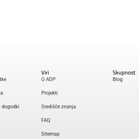
Viri
Skupnost
tke
O ADP
Blog
ke
Projekti
n dogodki
Središče znanja
FAQ
Sitemap