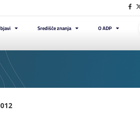
bjavi
Središče znanja
O ADP
2012