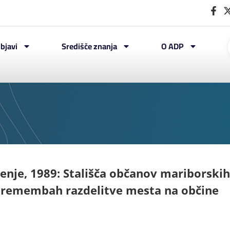
bjavi
Središče znanja
O ADP
nje, 1989: Stališča občanov mariborskih
spremembah razdelitve mesta na občine