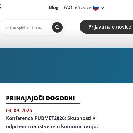
Blog
FAQ
eNovice
Prijava na e-novice
PRIHAJAJOČI DOGODKI
09. 09. 2026
Konferenca PUBMET2026: Skupnosti v
odprtem znanstvenem komuniciranju: