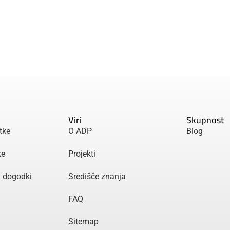
Viri
Skupnost
tke
O ADP
Blog
ke
Projekti
n dogodki
Središče znanja
FAQ
Sitemap