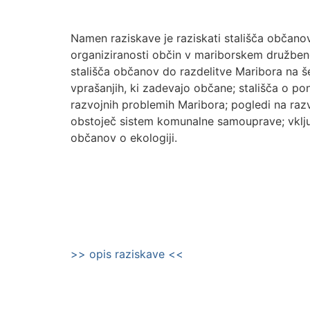
Namen raziskave je raziskati stališča občano
organiziranosti občin v mariborskem družben
stališča občanov do razdelitve Maribora na še
vprašanjih, ki zadevajo občane; stališča o pon
razvojnih problemih Maribora; pogledi na raz
obstoječ sistem komunalne samouprave; vključ
občanov o ekologiji.
>> opis raziskave <<