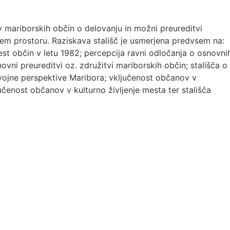
v mariborskih občin o delovanju in možni preureditvi
em prostoru. Raziskava stališč je usmerjena predvsem na:
st občin v letu 1982; percepcija ravni odločanja o osnovni
ovni preureditvi oz. združitvi mariborskih občin; stališča o
vojne perspektive Maribora; vključenost občanov v
enost občanov v kulturno življenje mesta ter stališča