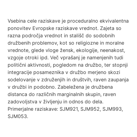
Vsebina cele raziskave je proceduralno ekvivalentna
ponovitev Evropske raziskave vrednot. Zajeta so
razna področja vrednot in stališč do sodobnih
družbenih problemov, kot so religiozne in moralne
vrednote, glede vloge žensk, ekologije, neenakost,
vzgoje otroki ipd. Več vprašanj je namenjenih tudi
politični aktivnosti, pogledom na družbo, ter stopnji
integracije posameznika v družbo merjeno skozi
sodelovanje v združenjih in društvih, raven zaupanja
v družbi in podobno. Zabeležena je družbena
distanca do različnih marginalnih skupin, raven
zadovoljstva v življenju in odnos do dela.
Primerjalne raziskave: SJM921, SJM952, SJM993,
SJM053.