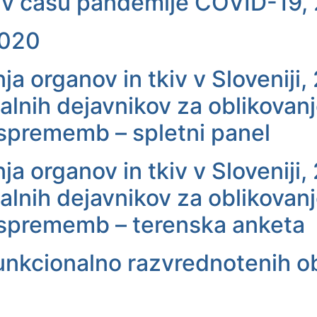
 v času pandemije COVID-19,
2020
ja organov in tkiv v Sloveniji,
ralnih dejavnikov za oblikova
sprememb – spletni panel
ja organov in tkiv v Sloveniji,
ralnih dejavnikov za oblikova
 sprememb – terenska anketa
nkcionalno razvrednotenih obm