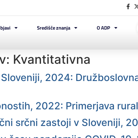
bjavi
Središče znanja
O ADP
av:
Kvantitativna
Sloveniji, 2024: Družboslovna
nostih, 2022: Primerjava ruraln
i srčni zastoji v Sloveniji, 2