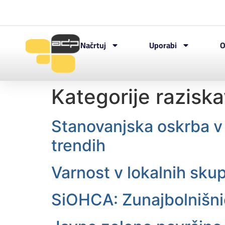
Načrtuj
Uporabi
O
Kategorije razisk
Stanovanjska oskrba v 
trendih
Varnost v lokalnih skup
SiOHCA: Zunajbolnišničn