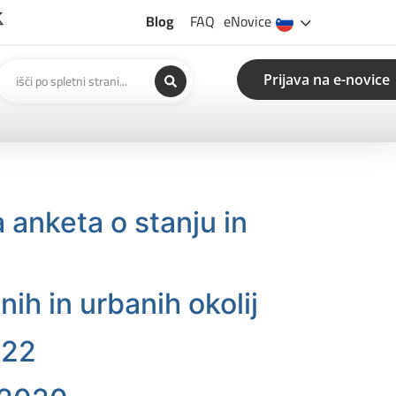
Blog
FAQ
eNovice
Prijava na e-novice
 anketa o stanju in
ih in urbanih okolij
022