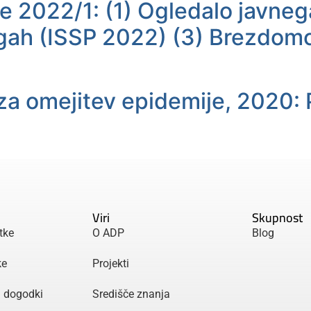
e 2022/1: (1) Ogledalo javneg
logah (ISSP 2022) (3) Brezdom
za omejitev epidemije, 2020: 
Viri
Skupnost
tke
O ADP
Blog
ke
Projekti
n dogodki
Središče znanja