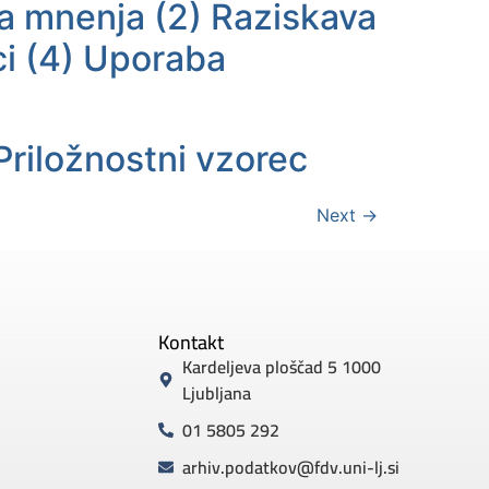
a mnenja (2) Raziskava
ci (4) Uporaba
Priložnostni vzorec
Next
→
Kontakt
Kardeljeva ploščad 5 1000
Ljubljana
01 5805 292
arhiv.podatkov@fdv.uni-lj.si