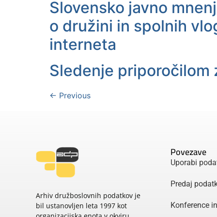
Slovensko javno mnenj
o družini in spolnih v
interneta
Sledenje priporočilom 
←
Previous
Povezave
Uporabi poda
Predaj podat
Arhiv družboslovnih podatkov je
Konference i
bil ustanovljen leta 1997 kot
organizacijska enota v okviru