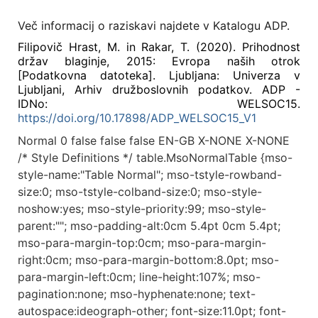
Več informacij o raziskavi najdete v Katalogu ADP.
Filipovič Hrast, M. in Rakar, T. (2020). Prihodnost
držav blaginje, 2015: Evropa naših otrok
[Podatkovna datoteka]. Ljubljana: Univerza v
Ljubljani, Arhiv družboslovnih podatkov. ADP -
IDNo: WELSOC15.
https://doi.org/10.17898/ADP_WELSOC15_V1
Normal 0 false false false EN-GB X-NONE X-NONE
/* Style Definitions */ table.MsoNormalTable {mso-
style-name:"Table Normal"; mso-tstyle-rowband-
size:0; mso-tstyle-colband-size:0; mso-style-
noshow:yes; mso-style-priority:99; mso-style-
parent:""; mso-padding-alt:0cm 5.4pt 0cm 5.4pt;
mso-para-margin-top:0cm; mso-para-margin-
right:0cm; mso-para-margin-bottom:8.0pt; mso-
para-margin-left:0cm; line-height:107%; mso-
pagination:none; mso-hyphenate:none; text-
autospace:ideograph-other; font-size:11.0pt; font-