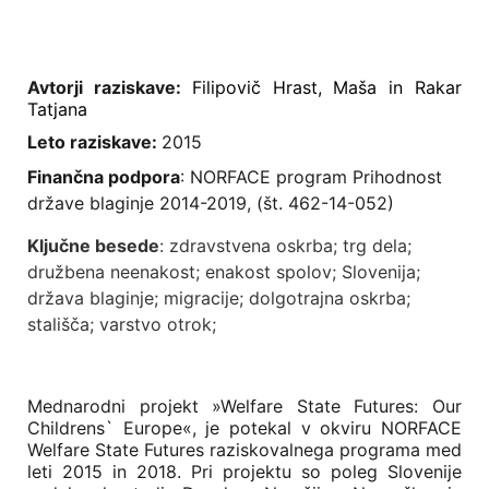
Avtorji raziskave:
Filipovič Hrast, Maša in Rakar
Tatjana
Leto raziskave:
2015
Finančna podpora
: NORFACE program Prihodnost
države blaginje 2014-2019,
(št. 462-14-052)
Ključne besede
: zdravstvena oskrba; trg dela;
družbena neenakost; enakost spolov; Slovenija;
država blaginje; migracije; dolgotrajna oskrba;
stališča; varstvo otrok;
Mednarodni projekt »Welfare State Futures: Our
Childrens` Europe«, je potekal v okviru NORFACE
Welfare State Futures raziskovalnega programa med
leti 2015 in 2018. Pri projektu so poleg Slovenije