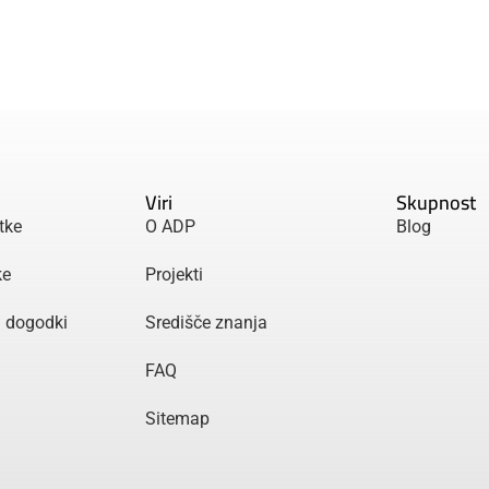
Viri
Skupnost
tke
O ADP
Blog
ke
Projekti
n dogodki
Središče znanja
FAQ
Sitemap