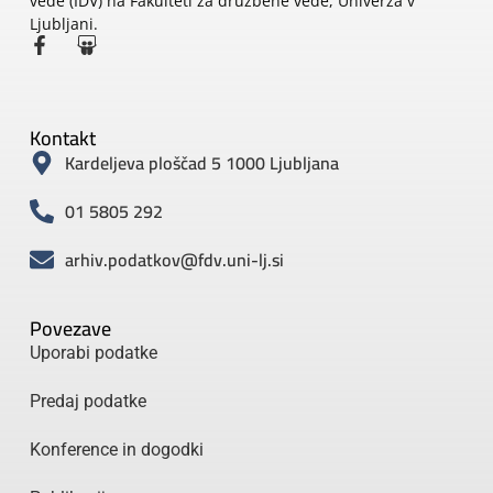
vede (IDV) na Fakulteti za družbene vede, Univerza v
Ljubljani.
Kontakt
Kardeljeva ploščad 5 1000 Ljubljana
01 5805 292
arhiv.podatkov@fdv.uni-lj.si
Povezave
Uporabi podatke
Predaj podatke
Konference in dogodki