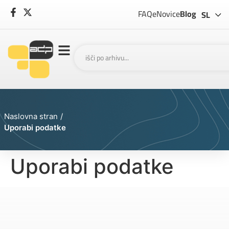
EN
FAQ
eNovice
Blog
SL
Naslovna stran
/
Uporabi podatke
Uporabi podatke