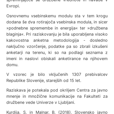
Evropi.
Osnovnemu vsebinskemu modulu sta v tem krogu
dodana še dva rotirajoča vsebinska modula, in sicer
»podnebne spremembe in energija« ter »družbena
blaginja«. Pri raziskovanju je bila uporabljena visoko
kakovostna anketna metodologija - dosledno
naključno vzorčenje, podatke pa so zbrali izkušeni
anketarji na terenu, ki so na podlagi seznama z
imeni in naslovi obiskali anketirance na njihovem
domu.
V vzorec je bilo vključenih 1307 prebivalcev
Republike Slovenije, starejših od 15 let.
Raziskava je potekala pod okriljem Centra za javno
mnenje in množične komunikacije na Fakulteti za
družbene vede Univerze v Ljubljani.
Kurdija, S. in Malnar, B. (2018). Slovensko javno