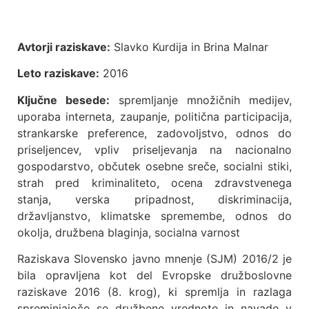
Avtorji raziskave:
Slavko Kurdija in Brina Malnar
Leto raziskave:
2016
Ključne besede:
spremljanje množičnih medijev,
uporaba interneta, zaupanje, politična participacija,
strankarske preference, zadovoljstvo, odnos do
priseljencev, vpliv priseljevanja na nacionalno
gospodarstvo, občutek osebne sreče, socialni stiki,
strah pred kriminaliteto, ocena zdravstvenega
stanja, verska pripadnost, diskriminacija,
državljanstvo, klimatske spremembe, odnos do
okolja, družbena blaginja, socialna varnost
Raziskava Slovensko javno mnenje (SJM) 2016/2 je
bila opravljena kot del Evropske družboslovne
raziskave 2016 (8. krog), ki spremlja in razlaga
spreminjajoče se družbene vrednote in navade v