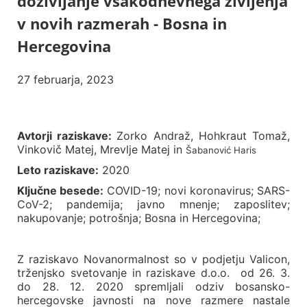
doživljanje vsakodnevnega življenja
v novih razmerah - Bosna in
Hercegovina
27 februarja, 2023
Avtorji raziskave:
Zorko Andraž, Hohkraut Tomaž,
Vinkovič Matej, Mrevlje Matej in
Šabanović Haris
Leto raziskave:
2020
Ključne besede:
COVID-19; novi koronavirus; SARS-
CoV-2; pandemija; javno mnenje; zaposlitev;
nakupovanje; potrošnja; Bosna in Hercegovina;
Z raziskavo Novanormalnost so v podjetju Valicon,
trženjsko svetovanje in raziskave d.o.o. od 26. 3.
do 28. 12. 2020 spremljali odziv bosansko-
hercegovske javnosti na nove razmere nastale