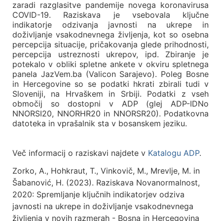
zaradi razglasitve pandemije novega koronavirusa
COVID-19. Raziskava je vsebovala ključne
indikatorje odzivanja javnosti na ukrepe in
doživljanje vsakodnevnega življenja, kot so osebna
percepcija situacije, pričakovanja glede prihodnosti,
percepcija ustreznosti ukrepov, ipd. Zbiranje je
potekalo v obliki spletne ankete v okviru spletnega
panela JazVem.ba (Valicon Sarajevo). Poleg Bosne
in Hercegovine so se podatki hkrati zbirali tudi v
Sloveniji, na Hrvaškem in Srbiji. Podatki z vseh
območij so dostopni v ADP (glej ADP-IDNo
NNORSI20, NNORHR20 in NNORSR20). Podatkovna
datoteka in vprašalnik sta v bosanskem jeziku.
Več informacij o raziskavi najdete v
Katalogu ADP
.
Zorko, A., Hohkraut, T., Vinkovič, M., Mrevlje, M. in
Šabanović, H. (2023). Raziskava Novanormalnost,
2020: Spremljanje ključnih indikatorjev odziva
javnosti na ukrepe in doživljanje vsakodnevnega
življenja v novih razmerah - Bosna in Hercegovina