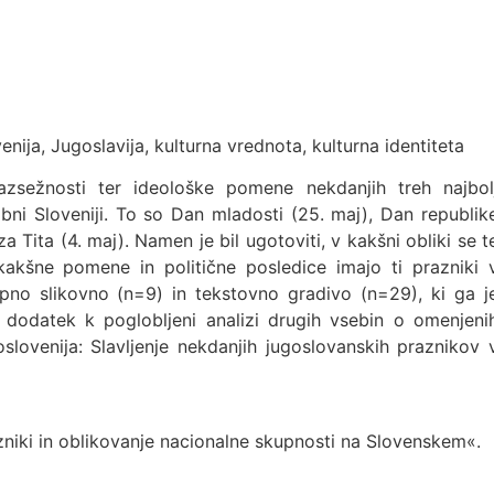
enija, Jugoslavija, kulturna vrednota, kulturna identiteta
azsežnosti ter ideološke pomene nekdanjih treh najbol
obni Sloveniji. To so Dan mladosti (25. maj), Dan republik
 Tita (4. maj). Namen je bil ugotoviti, v kakšni obliki se t
 kakšne pomene in politične posledice imajo ti prazniki 
opno slikovno (n=9) in tekstovno gradivo (n=29), ki ga j
ot dodatek k poglobljeni analizi drugih vsebin o omenjeni
oslovenija: Slavljenje nekdanjih jugoslovanskih praznikov 
zniki in oblikovanje nacionalne skupnosti na Slovenskem«.