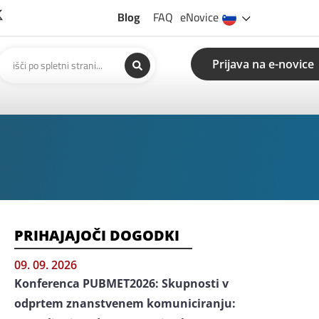
Blog
FAQ
eNovice
Prijava na e-novice
PRIHAJAJOČI DOGODKI
09. 09. 2026
Konferenca PUBMET2026: Skupnosti v
odprtem znanstvenem komuniciranju: