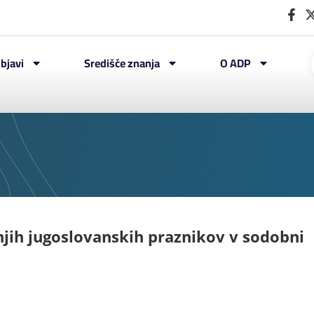
bjavi
Središče znanja
O ADP
njih jugoslovanskih praznikov v sodobni