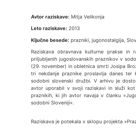
Avtor raziskave:
Mitja Velikonja
Leto raziskave:
2013
Ključne besede:
prazniki, jugonostalgija, Slov
Raziskava obravnava kulturne prakse in r
priljubljenih jugoslovanskih praznikov v sod
(29. november) in obletnica smrti Josipa Broza
tri nekdanje praznike proslavlja danes ter
sodobni slovenski družbi. V arhivu je dost
avtor uporabil v svoji raziskavi in služi k
praznikih, ki jih avtor navaja v članku »Jug
sodobni Sloveniji«.
Raziskava je potekala v sklopu projekta »Pra