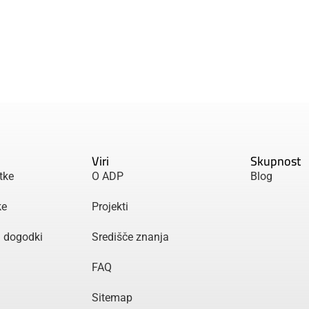
Viri
Skupnost
tke
O ADP
Blog
ke
Projekti
n dogodki
Središče znanja
FAQ
Sitemap