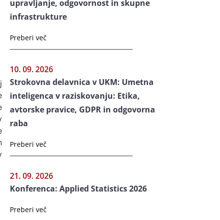
upravljanje, odgovornost in skupne
infrastrukture
Preberi več
10. 09. 2026
Strokovna delavnica v UKM: Umetna
j
inteligenca v raziskovanju: Etika,
e
e
avtorske pravice, GDPR in odgovorna
v
raba
e
h
Preberi več
v
21. 09. 2026
Konferenca: Applied Statistics 2026
Preberi več