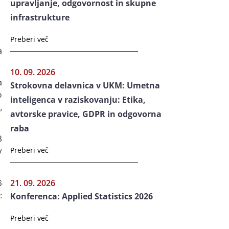
upravljanje, odgovornost in skupne
infrastrukture
Preberi več
a
10. 09. 2026
a
Strokovna delavnica v UKM: Umetna
o
inteligenca v raziskovanju: Etika,
,
avtorske pravice, GDPR in odgovorna
raba
3
Preberi več
v
21. 09. 2026
6
:
Konferenca: Applied Statistics 2026
Preberi več