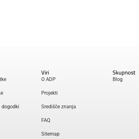
Viri
Skupnost
tke
O ADP
Blog
ke
Projekti
n dogodki
Središče znanja
FAQ
Sitemap