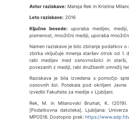
Avtor raziskave:
Mateja Rek in Kristina Milan
Leto raziskave:
2016
Ključne besede:
uporaba medijev, mediji,
pismenost, množični mediji, uporaba množičn
Namen raziskave je bilo zbiranje podatkov o 
zbirka vključuje mnenja staršev otrok od 1. d
rabi medijev med osnovnošolci in starši, n
povezanih z mediji, rabi družbenih omrežij ter
Raziskava je bila izvedena s pomočjo sple
osnovnih šol. Potekala pod okriljem Javne 
izvedbi Fakultete za medije v Ljubljani.
Rek, M. in Milanovski Brumat, K. (2019). 
[Podatkovna datoteka]. Ljubljana: Univerza
MPOS16. Dostopno prek:
https://www.adp.fdv.