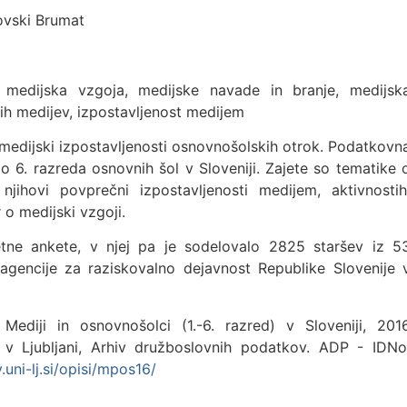
ovski Brumat
 medijska vzgoja, medijske navade in branje, medijsk
ih medijev, izpostavljenost medijem
medijski izpostavljenosti osnovnošolskih otrok. Podatkovn
o 6. razreda osnovnih šol v Sloveniji. Zajete so tematike 
jihovi povprečni izpostavljenosti medijem, aktivnostih
 o medijski vzgoji.
tne ankete, v njej pa je sodelovalo 2825 staršev iz 5
agencije za raziskovalno dejavnost Republike Slovenije 
Mediji in osnovnošolci (1.-6. razred) v Sloveniji, 201
 v Ljubljani, Arhiv družboslovnih podatkov. ADP - IDNo
uni-lj.si/opisi/mpos16/