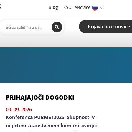
Blog
FAQ
eNovice
Prijava na e-novice
PRIHAJAJOČI DOGODKI
09. 09. 2026
Konferenca PUBMET2026: Skupnosti v
odprtem znanstvenem komuniciranju: