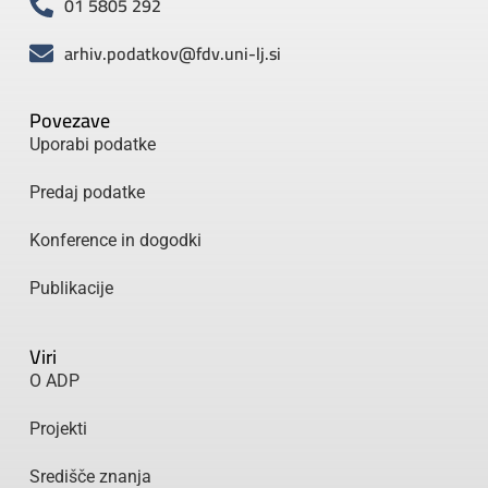
01 5805 292
arhiv.podatkov@fdv.uni-lj.si
Povezave
Uporabi podatke
Predaj podatke
Konference in dogodki
Publikacije
Viri
O ADP
Projekti
Središče znanja