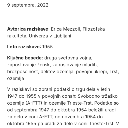
9 septembra, 2022
Avtorica raziskave
: Erica Mezzoli, Filozofska
fakulteta, Univerza v Ljubljani
Leto raziskave
: 1955
Ključne besede
: druga svetovna vojna,
zaposlovanje žensk, zaposlovanje mladih,
brezposelnost, delitev ozemlja, povojni ukrepi, Trst,
ozemlje
V raziskavi so zbrani podatki o trgu dela v letih
1947 do 1955 v povojnih conah: Svobodno tržaško
ozemlje (A-FTT) in ozemlje Trieste-Trst. Podatke so
od septembra 1947 do oktobra 1954 beležili uradi
za delo v coni A-FTT, od novembra 1954 do
oktobra 1955 pa uradi za delo v coni Trieste-Trst. V