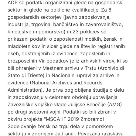
ADP so podatki organizirani glede na gospodarski
sektor in glede na poklicne kvalifikacije. Za 6
gospodarskih sektorjev (javno zaposlovanje,
industrija, trgovina, bančništvo in zavarovalništvo,
kmetijstvo in pomorstvo) in 23 poklicev so
prikazani podatki o zaposlenosti moških, žensk in
mladoletnikov in sicer glede na število registriranih
oseb, odstranjenih iz evidence, zaposlenih in
brezposelnih Vir podatkov je iz arhivskih virov, ki so
bili ohranjeni v Mestnem arhivu v Trstu (Archivio di
Stato di Trieste) in Nacionalni upravi za arhive in
evidence (National Archives and Records
Administration). Je prva poglobljena študija o delu
in zaposlovanju v celotnem obdobju upravljanja
Zavezniške vojaške vlade Julijske Benečije (AMG)
po drugi svetovni vojni. Podatki so bili zbrani v
okviru projekta "MSCA-IF 2019 Zmoremo!
Sodelovanje žensk na trgu dela v pomorskem
sektorju v zgornjem Jadranu". Povezana raziskava