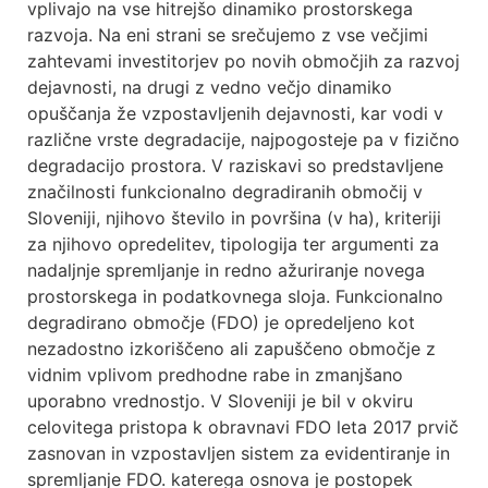
vplivajo na vse hitrejšo dinamiko prostorskega
razvoja. Na eni strani se srečujemo z vse večjimi
zahtevami investitorjev po novih območjih za razvoj
dejavnosti, na drugi z vedno večjo dinamiko
opuščanja že vzpostavljenih dejavnosti, kar vodi v
različne vrste degradacije, najpogosteje pa v fizično
degradacijo prostora. V raziskavi so predstavljene
značilnosti funkcionalno degradiranih območij v
Sloveniji, njihovo število in površina (v ha), kriteriji
za njihovo opredelitev, tipologija ter argumenti za
nadaljnje spremljanje in redno ažuriranje novega
prostorskega in podatkovnega sloja. Funkcionalno
degradirano območje (FDO) je opredeljeno kot
nezadostno izkoriščeno ali zapuščeno območje z
vidnim vplivom predhodne rabe in zmanjšano
uporabno vrednostjo. V Sloveniji je bil v okviru
celovitega pristopa k obravnavi FDO leta 2017 prvič
zasnovan in vzpostavljen sistem za evidentiranje in
spremljanje FDO. katerega osnova je postopek