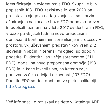
identificiranja in evidentiranja FDO. Skupaj je bilo
popisanih 1081 FDO, raziskava iz leta 2020 pa
predstavlja njegovo nadaljevanje, saj so s prvim
ažuriranjem nacionalne baze FDO ponovno preverili
in popisali razmere na v letu 2017 evidentiranih FDO,
v bazo pa vključili tudi na novo prepoznana
območja. S kontinuiranim spremljanjem procesov v
prostoru, vključevanjem predstavnikov vseh 212
slovenskih občin in terenskimi ogledi so dopolnili
podatke. Evidentirali so večje spremembe (311
FDO), dodali na novo prepoznana območja (193
FDO) in iz baze izvzeli tista, na katerih se je
ponovno začela odvijati dejavnost (107 FDO).
Podatki FDO so dostopni tudi v spletni aplikaciji:
http://crp.gis.si/
.
Več informacij o raziskavi najdete v Katalogu ADP.