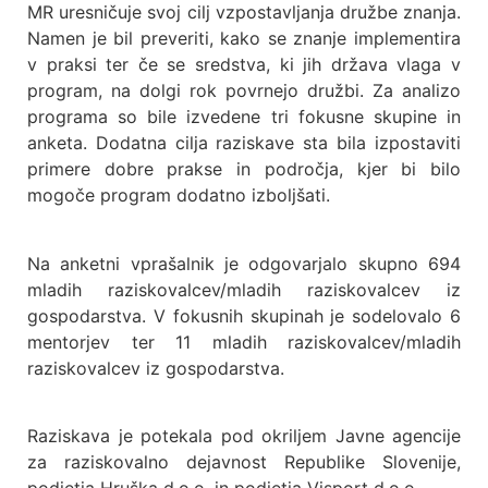
MR uresničuje svoj cilj vzpostavljanja družbe znanja.
Namen je bil preveriti, kako se znanje implementira
v praksi ter če se sredstva, ki jih država vlaga v
program, na dolgi rok povrnejo družbi. Za analizo
programa so bile izvedene tri fokusne skupine in
anketa. Dodatna cilja raziskave sta bila izpostaviti
primere dobre prakse in področja, kjer bi bilo
mogoče program dodatno izboljšati.
Na anketni vprašalnik je odgovarjalo skupno 694
mladih raziskovalcev/mladih raziskovalcev iz
gospodarstva. V fokusnih skupinah je sodelovalo 6
mentorjev ter 11 mladih raziskovalcev/mladih
raziskovalcev iz gospodarstva.
Raziskava je potekala pod okriljem Javne agencije
za raziskovalno dejavnost Republike Slovenije,
podjetja Hruška d.o.o. in podjetja Visport d.o.o.