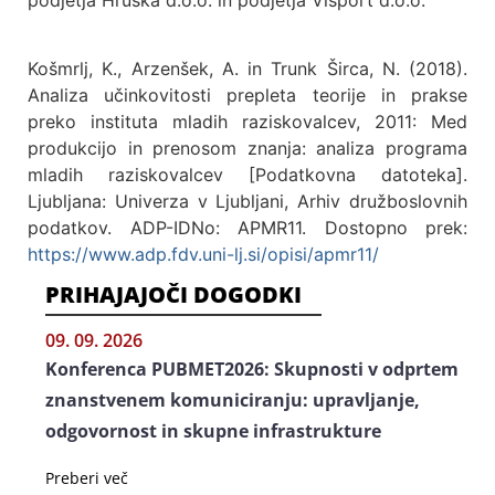
Košmrlj, K., Arzenšek, A. in Trunk Širca, N. (2018).
Analiza učinkovitosti prepleta teorije in prakse
preko instituta mladih raziskovalcev, 2011: Med
produkcijo in prenosom znanja: analiza programa
mladih raziskovalcev [Podatkovna datoteka].
Ljubljana: Univerza v Ljubljani, Arhiv družboslovnih
podatkov. ADP-IDNo: APMR11. Dostopno prek:
https://www.adp.fdv.uni-lj.si/opisi/apmr11/
PRIHAJAJOČI DOGODKI
09. 09. 2026
Konferenca PUBMET2026: Skupnosti v odprtem
znanstvenem komuniciranju: upravljanje,
odgovornost in skupne infrastrukture
Preberi več