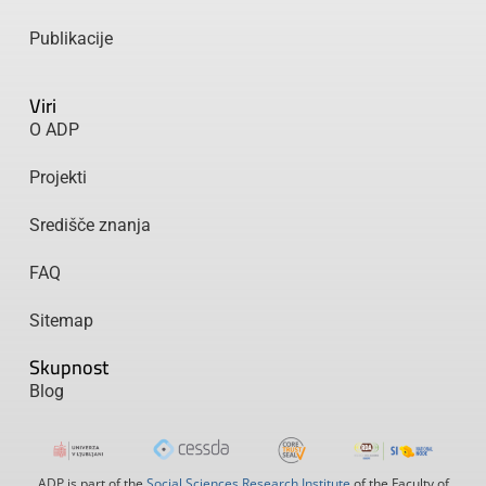
Publikacije
Viri
O ADP
Projekti
Središče znanja
FAQ
Sitemap
Skupnost
Blog
ADP is part of the
Social Sciences Research Institute
of the Faculty of