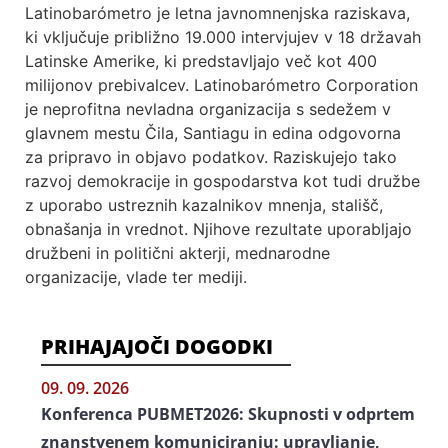
Latinobarómetro je letna javnomnenjska raziskava,
ki vključuje približno 19.000 intervjujev v 18 državah
Latinske Amerike, ki predstavljajo več kot 400
milijonov prebivalcev. Latinobarómetro Corporation
je neprofitna nevladna organizacija s sedežem v
glavnem mestu Čila, Santiagu in edina odgovorna
za pripravo in objavo podatkov. Raziskujejo tako
razvoj demokracije in gospodarstva kot tudi družbe
z uporabo ustreznih kazalnikov mnenja, stališč,
obnašanja in vrednot. Njihove rezultate uporabljajo
družbeni in politični akterji, mednarodne
organizacije, vlade ter mediji.
PRIHAJAJOČI DOGODKI
09. 09. 2026
Konferenca PUBMET2026: Skupnosti v odprtem
znanstvenem komuniciranju: upravljanje,