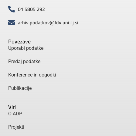
01 5805 292
arhiv.podatkov@fdv.uni-lj.si
Povezave
Uporabi podatke
Predaj podatke
Konference in dogodki
Publikacije
Viri
O ADP
Projekti