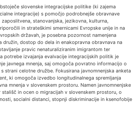
bstoječe slovenske integracijske politike (ki zajema
ocialne integracije) s pomočjo podrobnejše obravnave
 zaposlitvena, stanovanjska, jezikovna, kulturna,
priporočili in strateškimi smernicami Evropske unije in na
h evropskih državah, je posebna pozornost namenjena
a družin, dostop do dela in enakopravna obravnava na
tavljanje pravic nenaturaliziranim imigrantom ter
 potrebe izvajanja evalvacije integracijskih politik je
nje javnega mnenja, saj omogoča povratno informacijo o
v s strani celotne družbe. Fokusirana javnomnenjska anketa
ment, ki omogoča izvedbo longitudinalnega spremljanja
ativna mnenja v slovenskem prostoru. Namen javnomnenjske
r stališč in ocen o migracijah v slovenskem prostoru, o
rnosti, socialni distanci, stopnji diskriminacije in ksenofobije