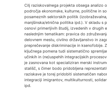
Cilj raziskovalnega projekta obsega analizo o
področja ekonomske, kulturne, politične in s
posameznih sektorskih politik (izobraževalna,
manjšinska/etnična politika ipd.). V skladu s 
osnovi primerljivih študij, izvedenih v drugi
naslednjim tematikam: pravica do združevanj
delovnem mestu, civilno državljanstvo in zago
preprečevanje diskriminacije in ksenofobije. Za
ključnega pomena tudi sistematično spremlja
učinkih in (ne)uspehih integracijskih proceso
je zasnovana kot specializiran merski instru
stališč, s čimer bodo pridobljena reprezent
raziskave je torej pridobiti sistematičen nabo
integraciji imigrantov, multikulturnosti, solida
ipd.