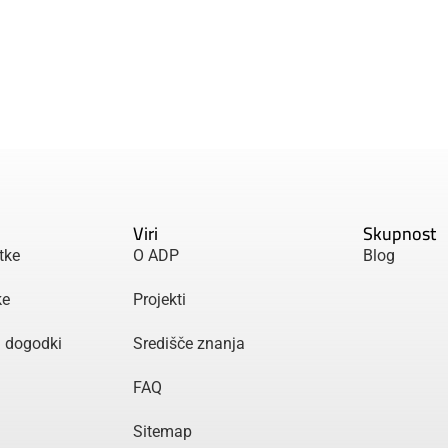
Viri
Skupnost
tke
O ADP
Blog
ke
Projekti
n dogodki
Središče znanja
FAQ
Sitemap