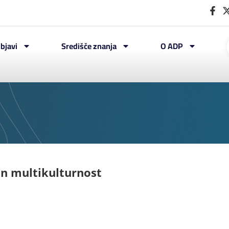
bjavi
Središče znanja
O ADP
in multikulturnost