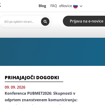
Blog
FAQ
eNovice
Prijava na e-novice
PRIHAJAJOČI DOGODKI
09. 09. 2026
Konferenca PUBMET2026: Skupnosti v
odprtem znanstvenem komuniciranju: