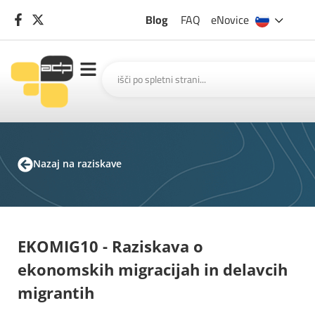
Blog
FAQ
eNovice
Nazaj na raziskave
EKOMIG10 - Raziskava o
ekonomskih migracijah in delavcih
migrantih