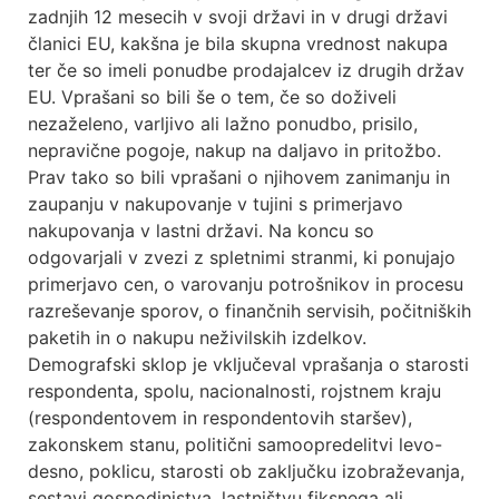
zadnjih 12 mesecih v svoji državi in v drugi državi
članici EU, kakšna je bila skupna vrednost nakupa
ter če so imeli ponudbe prodajalcev iz drugih držav
EU. Vprašani so bili še o tem, če so doživeli
nezaželeno, varljivo ali lažno ponudbo, prisilo,
nepravične pogoje, nakup na daljavo in pritožbo.
Prav tako so bili vprašani o njihovem zanimanju in
zaupanju v nakupovanje v tujini s primerjavo
nakupovanja v lastni državi. Na koncu so
odgovarjali v zvezi z spletnimi stranmi, ki ponujajo
primerjavo cen, o varovanju potrošnikov in procesu
razreševanje sporov, o finančnih servisih, počitniških
paketih in o nakupu neživilskih izdelkov.
Demografski sklop je vključeval vprašanja o starosti
respondenta, spolu, nacionalnosti, rojstnem kraju
(respondentovem in respondentovih staršev),
zakonskem stanu, politični samoopredelitvi levo-
desno, poklicu, starosti ob zaključku izobraževanja,
sestavi gospodinjstva, lastništvu fiksnega ali