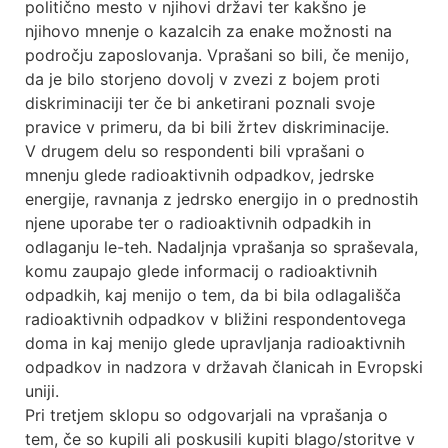
politično mesto v njihovi državi ter kakšno je
njihovo mnenje o kazalcih za enake možnosti na
področju zaposlovanja. Vprašani so bili, če menijo,
da je bilo storjeno dovolj v zvezi z bojem proti
diskriminaciji ter če bi anketirani poznali svoje
pravice v primeru, da bi bili žrtev diskriminacije.
V drugem delu so respondenti bili vprašani o
mnenju glede radioaktivnih odpadkov, jedrske
energije, ravnanja z jedrsko energijo in o prednostih
njene uporabe ter o radioaktivnih odpadkih in
odlaganju le-teh. Nadaljnja vprašanja so spraševala,
komu zaupajo glede informacij o radioaktivnih
odpadkih, kaj menijo o tem, da bi bila odlagališča
radioaktivnih odpadkov v bližini respondentovega
doma in kaj menijo glede upravljanja radioaktivnih
odpadkov in nadzora v državah članicah in Evropski
uniji.
Pri tretjem sklopu so odgovarjali na vprašanja o
tem, če so kupili ali poskusili kupiti blago/storitve v