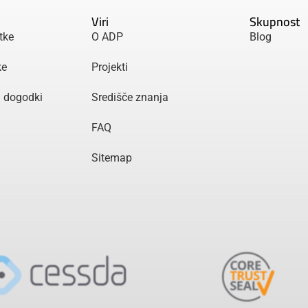
Viri
Skupnost
tke
O ADP
Blog
ke
Projekti
n dogodki
Središče znanja
FAQ
Sitemap