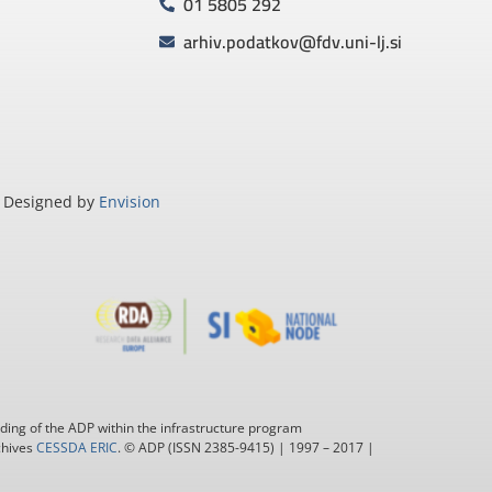
01 5805 292
arhiv.podatkov@fdv.uni-lj.si
Designed by
Envision
ding of the ADP within the infrastructure program
chives
CESSDA ERIC
. © ADP (ISSN 2385-9415) | 1997 – 2017 |