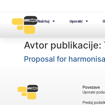
Načrtuj
Uporabi
O
Avtor publikacije:
Proposal for harmonisa
Povezave
Uporabi poda
Predaj podat