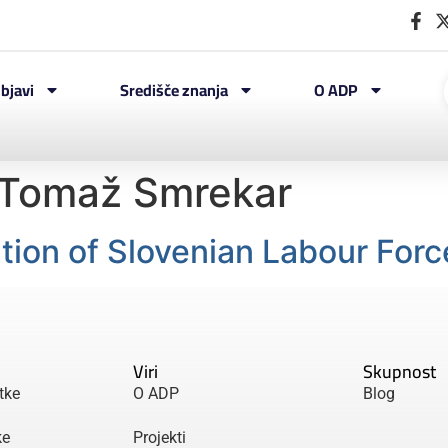
bjavi
Središče znanja
O ADP
Tomaž Smrekar
tion of Slovenian Labour For
Viri
Skupnost
tke
O ADP
Blog
ke
Projekti