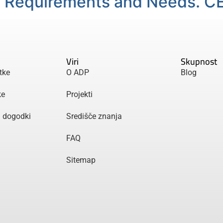
l Requirements and Needs. 
Viri
Skupnost
tke
O ADP
Blog
ke
Projekti
n dogodki
Središče znanja
FAQ
Sitemap