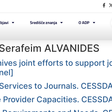
bjavi
Središče znanja
O ADP
Serafeim ALVANIDES
es joint efforts to support jo
nel]
Services to Journals. CESSD
 Provider Capacities. CESSD