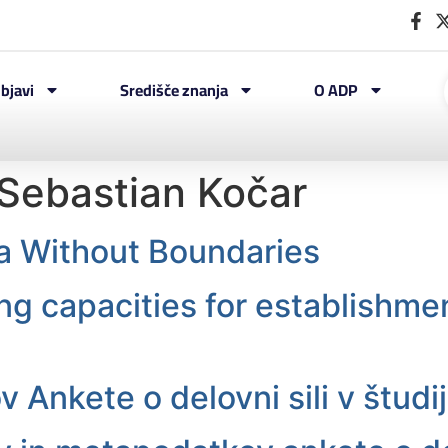
bjavi
Središče znanja
O ADP
Sebastian Kočar
ta Without Boundaries
 capacities for establishmen
 Ankete o delovni sili v štud