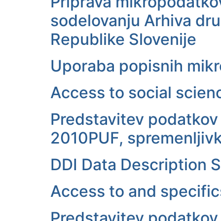
Priprava mikropodatkov
sodelovanju Arhiva dru
Republike Slovenije
Uporaba popisnih mikr
Access to social science
Predstavitev podatkov 
2010PUF, spremenljivke
DDI Data Description S
Access to and specifics
Predstavitev podatkov 