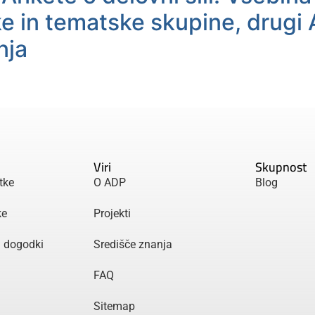
 in tematske skupine, drugi 
nja
Viri
Skupnost
tke
O ADP
Blog
ke
Projekti
n dogodki
Središče znanja
FAQ
Sitemap