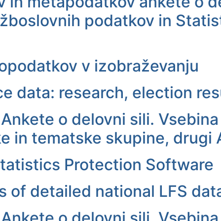
 in metapodatkov ankete o del
žboslovnih podatkov in Stati
opodatkov v izobraževanju
 data: research, election resul
Ankete o delovni sili. Vsebin
 in tematske skupine, drugi 
tatistics Protection Software
 of detailed national LFS dat
Ankete o delovni sili. Vsebin