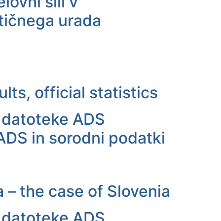
ovni sili v
stičnega urada
ts, official statistics
a datoteke ADS
ADS in sorodni podatki
a – the case of Slovenia
a datoteke ADS