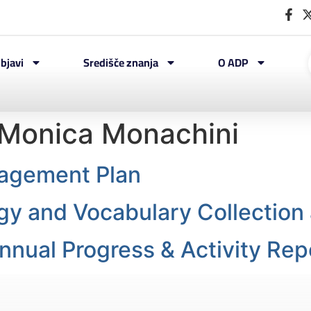
bjavi
Središče znanja
O ADP
Monica Monachini
agement Plan
gy and Vocabulary Collection 
ual Progress & Activity Rep