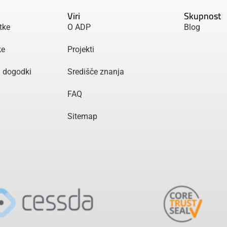
Viri
Skupnost
tke
O ADP
Blog
ke
Projekti
n dogodki
Središče znanja
FAQ
Sitemap