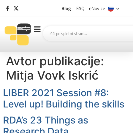
Blog
FAQ
eNovice
Avtor publikacije:
Mitja Vovk Iskrić
LIBER 2021 Session #8:
Level up! Building the skills
RDA’s 23 Things as
Research Data