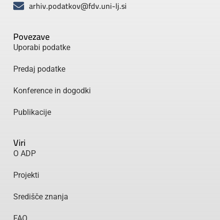
arhiv.podatkov@fdv.uni-lj.si
Povezave
Uporabi podatke
Predaj podatke
Konference in dogodki
Publikacije
Viri
O ADP
Projekti
Središče znanja
FAQ