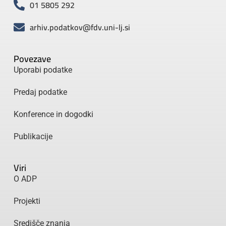
01 5805 292
arhiv.podatkov@fdv.uni-lj.si
Povezave
Uporabi podatke
Predaj podatke
Konference in dogodki
Publikacije
Viri
O ADP
Projekti
Središče znanja