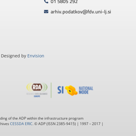
01 5805 292
arhiv.podatkov@fdv.uni-lj.si
Designed by
Envision
ding of the ADP within the infrastructure program
chives
CESSDA ERIC
. © ADP (ISSN 2385-9415) | 1997 – 2017 |