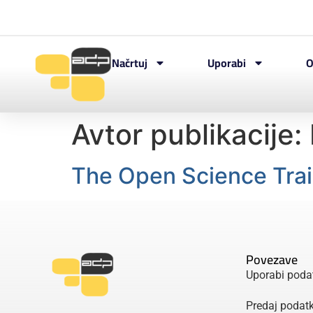
Načrtuj
Uporabi
O
Avtor publikacije:
The Open Science Tra
Povezave
Uporabi poda
Predaj podat