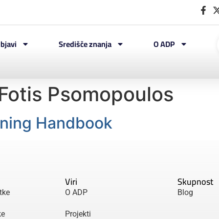
bjavi
Središče znanja
O ADP
Fotis Psomopoulos
ining Handbook
Viri
Skupnost
tke
O ADP
Blog
ke
Projekti