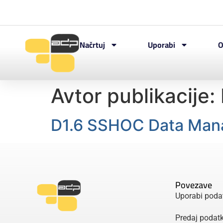
Načrtuj
Uporabi
O
Avtor publikacije:
D1.6 SSHOC Data Man
Povezave
Uporabi poda
Predaj podat