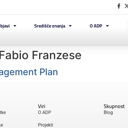
bjavi
Središče znanja
O ADP
Fabio Franzese
agement Plan
Viri
Skupnost
tke
O ADP
Blog
ke
Projekti