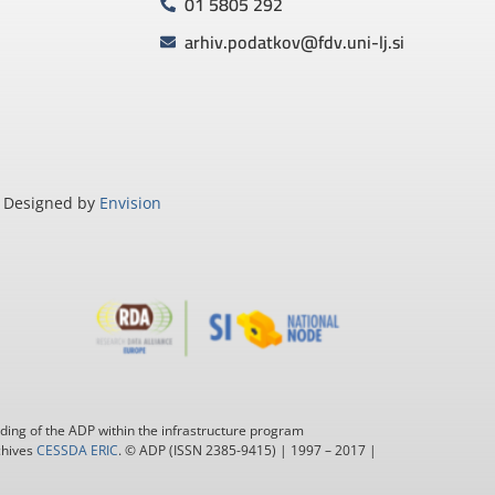
01 5805 292
arhiv.podatkov@fdv.uni-lj.si
Designed by
Envision
ding of the ADP within the infrastructure program
chives
CESSDA ERIC
. © ADP (ISSN 2385-9415) | 1997 – 2017 |