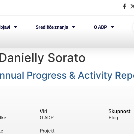
bjavi
Središče znanja
O ADP
Danielly Sorato
ual Progress & Activity Rep
Viri
Skupnost
tke
O ADP
Blog
ke
Projekti