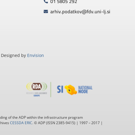
01 5805 292
arhiv.podatkov@fdv.uni-lj.si
Designed by
Envision
ding of the ADP within the infrastructure program
chives
CESSDA ERIC
. © ADP (ISSN 2385-9415) | 1997 – 2017 |