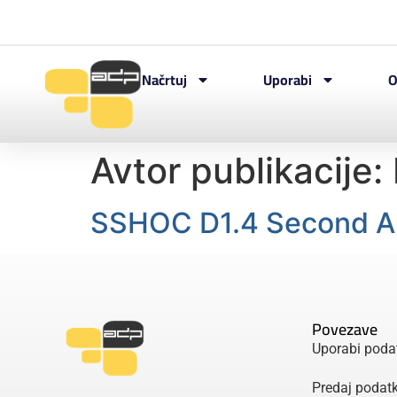
Načrtuj
Uporabi
O
Avtor publikacije:
SSHOC D1.4 Second Ann
Povezave
Uporabi poda
Predaj podat