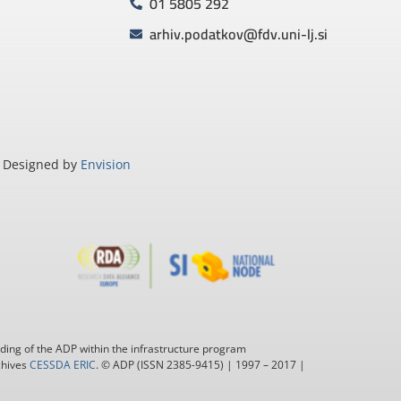
01 5805 292
arhiv.podatkov@fdv.uni-lj.si
Designed by
Envision
ding of the ADP within the infrastructure program
chives
CESSDA ERIC
. © ADP (ISSN 2385-9415) | 1997 – 2017 |