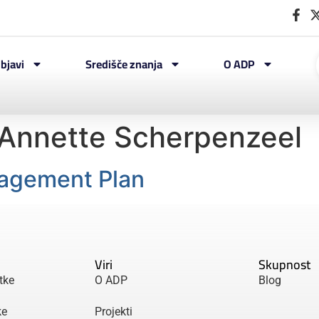
bjavi
Središče znanja
O ADP
Annette Scherpenzeel
agement Plan
Viri
Skupnost
tke
O ADP
Blog
ke
Projekti