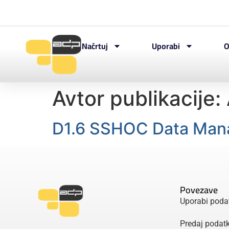
Načrtuj
Uporabi
O
Avtor publikacije:
D1.6 SSHOC Data Man
Povezave
Uporabi poda
Predaj podat