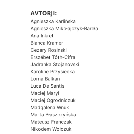
AVTORJI:
Agnieszka Karlińska
Agnieszka Mikołajczyk-Bareła
Ana Inkret
Bianca Kramer
Cezary Rosinski
Erszébet Tóth-Cifra
Jadranka Stojanovski
Karoline Przysiecka
Lorna Balkan
Luca De Santis
Maciej Maryl
Maciej Ogrodniczuk
Madgalena Wnuk
Marta Błaszczyńska
Mateusz Franczak
Nikodem Wołczuk