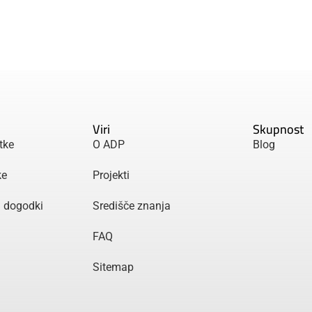
Viri
Skupnost
tke
O ADP
Blog
ke
Projekti
n dogodki
Središče znanja
FAQ
Sitemap