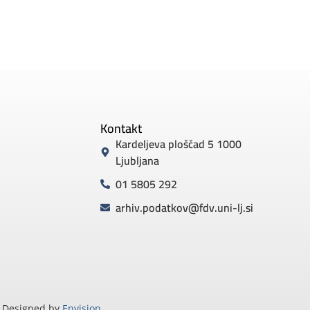
Kontakt
Kardeljeva ploščad 5 1000
Ljubljana
01 5805 292
arhiv.podatkov@fdv.uni-lj.si
Designed by
Envision