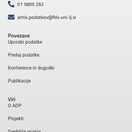
01 5805 292
arhiv.podatkov@fdv.uni-lj.si
Povezave
Uporabi podatke
Predaj podatke
Konference in dogodki
Publikacije
Viri
O ADP
Projekti
Središče znanja