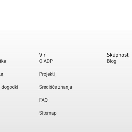
Viri
Skupnost
tke
O ADP
Blog
ke
Projekti
n dogodki
Središče znanja
FAQ
Sitemap