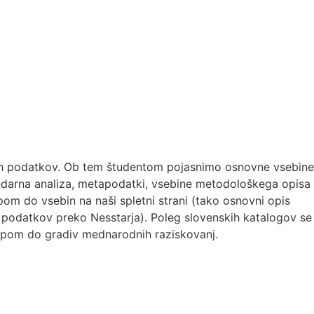
nih podatkov. Ob tem študentom pojasnimo osnovne vsebine
darna analiza, metapodatki, vsebine metodološkega opisa
om do vsebin na naši spletni strani (tako osnovni opis
o podatkov preko Nesstarja). Poleg slovenskih katalogov se
topom do gradiv mednarodnih raziskovanj.