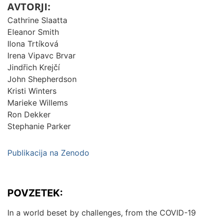
AVTORJI:
Cathrine Slaatta
Eleanor Smith
Ilona Trtíková
Irena Vipavc Brvar
Jindřich Krejčí
John Shepherdson
Kristi Winters
Marieke Willems
Ron Dekker
Stephanie Parker
Publikacija na Zenodo
POVZETEK:
In a world beset by challenges, from the COVID-19