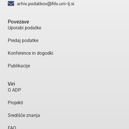
arhiv.podatkov@fdv.uni-lj.si
Povezave
Uporabi podatke
Predaj podatke
Konference in dogodki
Publikacije
Viri
O ADP
Projekti
Središče znanja
FAQ