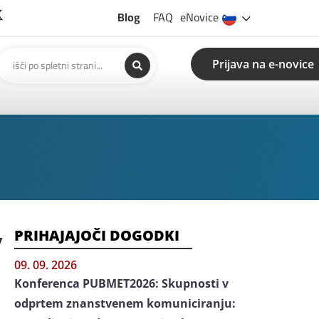
Blog
FAQ
eNovice
Prijava na e-novice
PRIHAJAJOČI DOGODKI
y
09. 09. 2026
Konferenca PUBMET2026: Skupnosti v
odprtem znanstvenem komuniciranju: