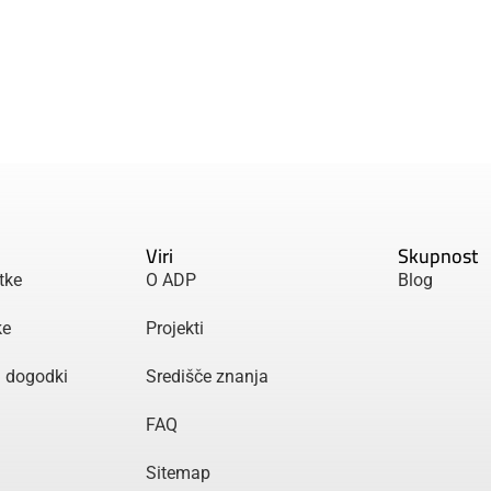
Viri
Skupnost
tke
O ADP
Blog
ke
Projekti
n dogodki
Središče znanja
FAQ
Sitemap