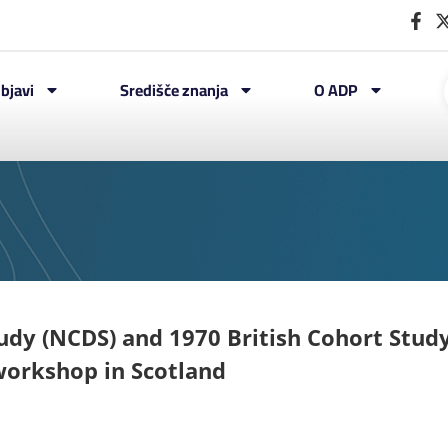
bjavi
Središče znanja
O ADP
udy (NCDS) and 1970 British Cohort Stud
workshop in Scotland